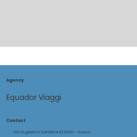
Agency
Equador Viaggi
Contact
Via Guglielmo Sanfelice 33 81031 - Aversa