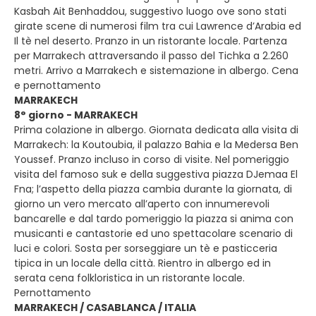
Kasbah Ait Benhaddou, suggestivo luogo ove sono stati
girate scene di numerosi film tra cui Lawrence d’Arabia ed
Il tè nel deserto. Pranzo in un ristorante locale. Partenza
per Marrakech attraversando il passo del Tichka a 2.260
metri. Arrivo a Marrakech e sistemazione in albergo. Cena
e pernottamento
MARRAKECH
8° giorno - MARRAKECH
Prima colazione in albergo. Giornata dedicata alla visita di
Marrakech: la Koutoubia, il palazzo Bahia e la Medersa Ben
Youssef. Pranzo incluso in corso di visite. Nel pomeriggio
visita del famoso suk e della suggestiva piazza DJemaa El
Fna; l’aspetto della piazza cambia durante la giornata, di
giorno un vero mercato all’aperto con innumerevoli
bancarelle e dal tardo pomeriggio la piazza si anima con
musicanti e cantastorie ed uno spettacolare scenario di
luci e colori. Sosta per sorseggiare un tè e pasticceria
tipica in un locale della città. Rientro in albergo ed in
serata cena folkloristica in un ristorante locale.
Pernottamento
MARRAKECH / CASABLANCA / ITALIA