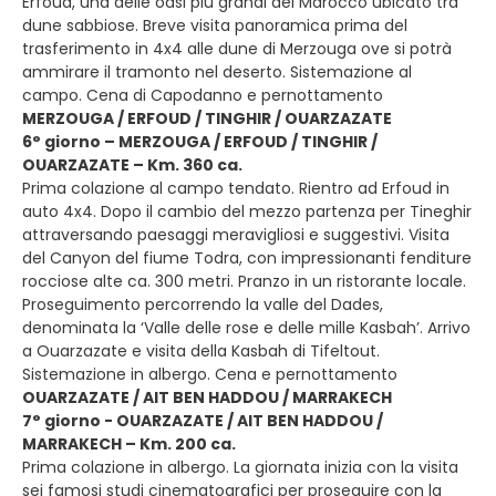
Erfoud, una delle oasi più grandi del Marocco ubicato tra
dune sabbiose. Breve visita panoramica prima del
trasferimento in 4x4 alle dune di Merzouga ove si potrà
ammirare il tramonto nel deserto. Sistemazione al
campo. Cena di Capodanno e pernottamento
MERZOUGA / ERFOUD / TINGHIR / OUARZAZATE
6° giorno – MERZOUGA / ERFOUD / TINGHIR /
OUARZAZATE – Km. 360 ca.
Prima colazione al campo tendato. Rientro ad Erfoud in
auto 4x4. Dopo il cambio del mezzo partenza per Tineghir
attraversando paesaggi meravigliosi e suggestivi. Visita
del Canyon del fiume Todra, con impressionanti fenditure
rocciose alte ca. 300 metri. Pranzo in un ristorante locale.
Proseguimento percorrendo la valle del Dades,
denominata la ‘Valle delle rose e delle mille Kasbah’. Arrivo
a Ouarzazate e visita della Kasbah di Tifeltout.
Sistemazione in albergo. Cena e pernottamento
OUARZAZATE / AIT BEN HADDOU / MARRAKECH
7° giorno - OUARZAZATE / AIT BEN HADDOU /
MARRAKECH – Km. 200 ca.
Prima colazione in albergo. La giornata inizia con la visita
sei famosi studi cinematografici per proseguire con la