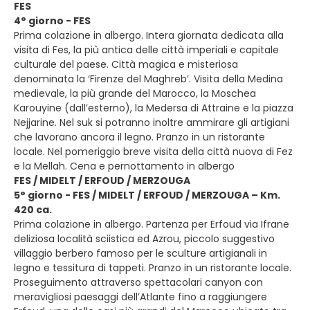
FES
4° giorno - FES
Prima colazione in albergo. Intera giornata dedicata alla
visita di Fes, la più antica delle città imperiali e capitale
culturale del paese. Città magica e misteriosa
denominata la ‘Firenze del Maghreb’. Visita della Medina
medievale, la più grande del Marocco, la Moschea
Karouyine (dall’esterno), la Medersa di Attraine e la piazza
Nejjarine. Nel suk si potranno inoltre ammirare gli artigiani
che lavorano ancora il legno. Pranzo in un ristorante
locale. Nel pomeriggio breve visita della città nuova di Fez
e la Mellah. Cena e pernottamento in albergo
FES / MIDELT / ERFOUD / MERZOUGA
5° giorno - FES / MIDELT / ERFOUD / MERZOUGA – Km.
420 ca.
Prima colazione in albergo. Partenza per Erfoud via Ifrane
deliziosa località sciistica ed Azrou, piccolo suggestivo
villaggio berbero famoso per le sculture artigianali in
legno e tessitura di tappeti. Pranzo in un ristorante locale.
Proseguimento attraverso spettacolari canyon con
meravigliosi paesaggi dell’Atlante fino a raggiungere