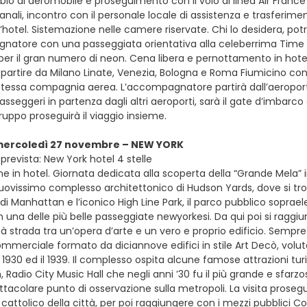
mbio di aeromobile e proseguimento con il volo di linea Air France de
anali, incontro con il personale locale di assistenza e trasferi
l’hotel. Sistemazione nelle camere riservate. Chi lo desidera, po
natore con una passeggiata orientativa alla celeberrima Time Sq
 per il gran numero di neon. Cena libera e pernottamento in hote
e partire da Milano Linate, Venezia, Bologna e Roma Fiumicino con vol
 stessa compagnia aerea. L’accompagnatore partirà dall’aeroporto
passeggeri in partenza dagli altri aeroporti, sarà il gate d’imbarco
uppo proseguirà il viaggio insieme.
 mercoledì 27 novembre – NEW YORK
prevista: New York hotel 4 stelle
ne in hotel. Giornata dedicata alla scoperta della “Grande Mela”
nuovissimo complesso architettonico di Hudson Yards, dove si tro
i Manhattan e l’iconico High Line Park, il parco pubblico sopraele
n una delle più belle passeggiate newyorkesi. Da qui poi si ragg
 strada tra un’opera d’arte e un vero e proprio edificio. Sempre c
merciale formato da diciannove edifici in stile Art Decò, voluto
il 1930 ed il 1939. Il complesso ospita alcune famose attrazioni tu
m, Radio City Music Hall che negli anni ’30 fu il più grande e sfarz
tacolare punto di osservazione sulla metropoli. La visita prosegu
 cattolico della città, per poi raggiungere con i mezzi pubblici Co