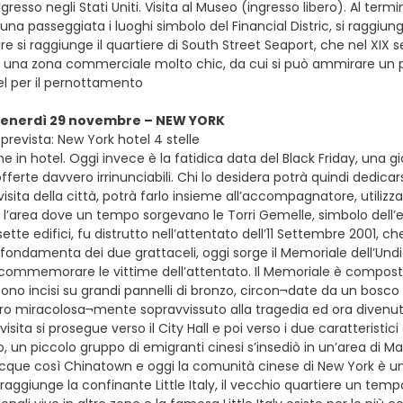
resso negli Stati Uniti. Visita al Museo (ingresso libero). Al termi
na passeggiata i luoghi simbolo del Financial Distric, si raggiun
ire si raggiunge il quartiere di South Street Seaport, che nel XIX 
in una zona commerciale molto chic, da cui si può ammirare un p
el per il pernottamento
 venerdì 29 novembre – NEW YORK
prevista: New York hotel 4 stelle
e in hotel. Oggi invece è la fatidica data del Black Friday, una gi
erte davvero irrinunciabili. Chi lo desidera potrà quindi dedicar
visita della città, potrà farlo insieme all’accompagnatore, utilizz
 l’area dove un tempo sorgevano le Torri Gemelle, simbolo del
sette edifici, fu distrutto nell’attentato dell’11 Settembre 2001
 fondamenta dei due grattaceli, oggi sorge il Memoriale dell’Undi
 commemorare le vittime dell’attentato. Il Memoriale è composto
sono incisi su grandi pannelli di bronzo, circon¬date da un bosco 
ro miracolosa¬mente sopravvissuto alla tragedia ed ora divenuto pe
isita si prosegue verso il City Hall e poi verso i due caratteristici
o, un piccolo gruppo di emigranti cinesi s’insediò in un’area di 
acque così Chinatown e oggi la comunità cinese di New York è una
raggiunge la confinante Little Italy, il vecchio quartiere un temp