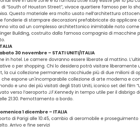
onali vive in altre zone e la famosa Little Italy esiste per lo p
 di “South of Houston Street”, vivace quartiere famoso per lo sh
ghisa. Questo materiale era molto usato nell’architettura ottoc
e fonderie di stampare decorazioni prefabbricate da applicare all
anno vita ad un complesso architettonico inimitabile noto come So
Singer Building, costruito dalla famosa compagnia di macchine per 
o.
ITALIA
sabato 30 novembre – STATI UNITI/ITALIA
ne in hotel. Le camere dovranno essere liberate al mattino. L’u
tative o per shopping. Chi lo desidera potrà visitare liberamente u
, la cui collezione permanente racchiude più di due milioni di op
 che espone un'incomparabile collezione di arte moderna e cont
mondo e uno dei più visitati degli Stati Uniti, iconico set del film
vato verso l’aeroporto J.F.Kennedy in tempo utile per il disbrigo de
delle 21:30. Pernottamento a bordo.
domenica 1 dicembre – ITALIA
oporto di Parigi alle 10:45, cambio di aeromobile e proseguimento d
lto. Arrivo e fine servizi