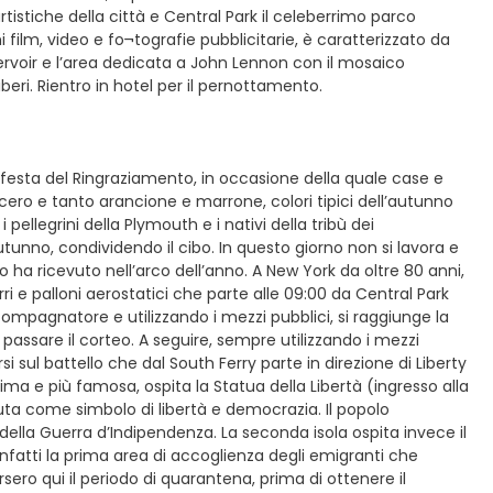
rtistiche della città e Central Park il celeberrimo parco
 film, video e fo¬tografie pubblicitarie, è caratterizzato da
eservoir e l’area dedicata a John Lennon con il mosaico
iberi. Rientro in hotel per il pernottamento.
, la festa del Ringraziamento, in occasione della quale case e
cero e tanto arancione e marrone, colori tipici dell’autunno
pellegrini della Plymouth e i nativi della tribù dei
unno, condividendo il cibo. In questo giorno non si lavora e
o ha ricevuto nell’arco dell’anno. A New York da oltre 80 anni,
rri e palloni aerostatici che parte alle 09:00 da Central Park
mpagnatore e utilizzando i mezzi pubblici, si raggiunge la
passare il corteo. A seguire, sempre utilizzando i mezzi
i sul battello che dal South Ferry parte in direzione di Liberty
 prima e più famosa, ospita la Statua della Libertà (ingresso alla
iuta come simbolo di libertà e democrazia. Il popolo
lla Guerra d’Indipendenza. La seconda isola ospita invece il
a infatti la prima area di accoglienza degli emigranti che
rsero qui il periodo di quarantena, prima di ottenere il