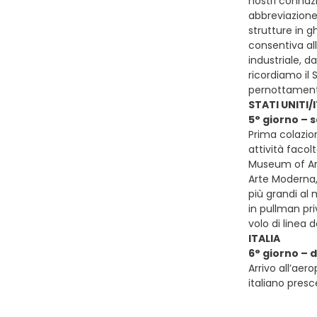
nostri connazi
abbreviazione
strutture in 
consentiva all
industriale, d
ricordiamo il 
pernottament
STATI UNITI/
5° giorno – 
Prima colazio
attività facol
Museum of Art
Arte Moderna,
più grandi al 
in pullman pri
volo di linea 
ITALIA
6° giorno – 
Arrivo all’aer
italiano presce