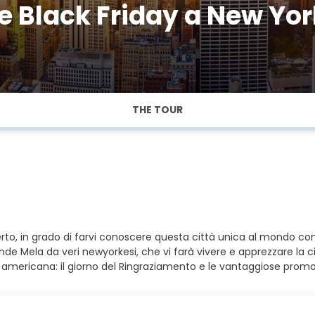
 Black Friday a New Yor
THE TOUR
o, in grado di farvi conoscere questa città unica al mondo co
nde Mela da veri newyorkesi, che vi farà vivere e apprezzare la ci
ita americana: il giorno del Ringraziamento e le vantaggiose promoz