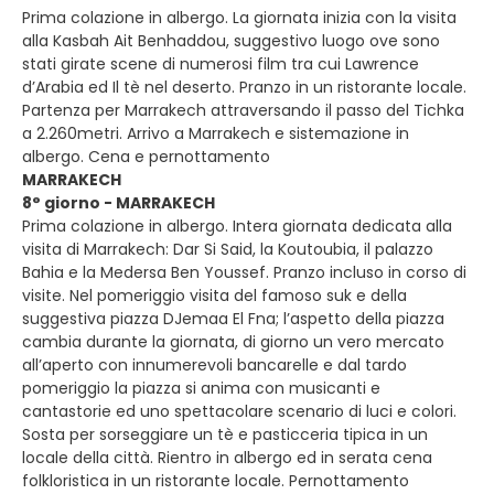
Prima colazione in albergo. La giornata inizia con la visita
alla Kasbah Ait Benhaddou, suggestivo luogo ove sono
stati girate scene di numerosi film tra cui Lawrence
d’Arabia ed Il tè nel deserto. Pranzo in un ristorante locale.
Partenza per Marrakech attraversando il passo del Tichka
a 2.260metri. Arrivo a Marrakech e sistemazione in
albergo. Cena e pernottamento
MARRAKECH
8° giorno - MARRAKECH
Prima colazione in albergo. Intera giornata dedicata alla
visita di Marrakech: Dar Si Said, la Koutoubia, il palazzo
Bahia e la Medersa Ben Youssef. Pranzo incluso in corso di
visite. Nel pomeriggio visita del famoso suk e della
suggestiva piazza DJemaa El Fna; l’aspetto della piazza
cambia durante la giornata, di giorno un vero mercato
all’aperto con innumerevoli bancarelle e dal tardo
pomeriggio la piazza si anima con musicanti e
cantastorie ed uno spettacolare scenario di luci e colori.
Sosta per sorseggiare un tè e pasticceria tipica in un
locale della città. Rientro in albergo ed in serata cena
folkloristica in un ristorante locale. Pernottamento