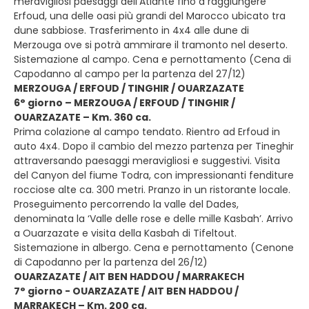
meravigliosi paesaggi dell’Atlante fino a raggiungere
Erfoud, una delle oasi più grandi del Marocco ubicato tra
dune sabbiose. Trasferimento in 4x4 alle dune di
Merzouga ove si potrà ammirare il tramonto nel deserto.
Sistemazione al campo. Cena e pernottamento (Cena di
Capodanno al campo per la partenza del 27/12)
MERZOUGA / ERFOUD / TINGHIR / OUARZAZATE
6° giorno – MERZOUGA / ERFOUD / TINGHIR /
OUARZAZATE – Km. 360 ca.
Prima colazione al campo tendato. Rientro ad Erfoud in
auto 4x4. Dopo il cambio del mezzo partenza per Tineghir
attraversando paesaggi meravigliosi e suggestivi. Visita
del Canyon del fiume Todra, con impressionanti fenditure
rocciose alte ca. 300 metri. Pranzo in un ristorante locale.
Proseguimento percorrendo la valle del Dades,
denominata la ‘Valle delle rose e delle mille Kasbah’. Arrivo
a Ouarzazate e visita della Kasbah di Tifeltout.
Sistemazione in albergo. Cena e pernottamento (Cenone
di Capodanno per la partenza del 26/12)
OUARZAZATE / AIT BEN HADDOU / MARRAKECH
7° giorno - OUARZAZATE / AIT BEN HADDOU /
MARRAKECH – Km. 200 ca.