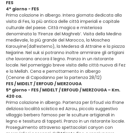
FES
4° giorno - FES
Prima colazione in albergo. Intera giornata dedicata alla
visita di Fes, la più antica delle città imperiali e capitale
culturale del paese. Città magica e misteriosa
denominata la ‘Firenze del Maghreb’. Visita della Medina
medievale, la più grande del Marocco, la Moschea
Karouyine(dall’esterno), la Medersa di Attraine e la piazza
Nejjarine. Nel suk si potranno inoltre ammirare gli artigiani
che lavorano ancora il legno. Pranzo in un ristorante
locale. Nel pomeriggio breve visita della città nuova di Fez
e la Mellah. Cena e pernottamento in albergo
(Cenone di Capodanno per la partenza 28/12)
FES / MIDELT / ERFOUD / MERZOUGA
5° giorno - FES / MIDELT / ERFOUD / MERZOUGA – Km.
420 ca.
Prima colazione in albergo. Partenza per Erfoud via Ifrane
deliziosa località sciistica ed Azrou, piccolo suggestivo
villaggio berbero famoso per le sculture artigianali in
legno e tessitura di tappeti. Pranzo in un ristorante locale.
Proseguimento attraverso spettacolari canyon con