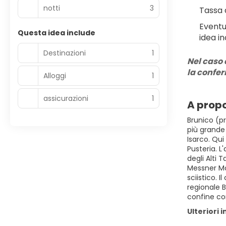
notti
3
Tassa 
Eventu
Questa idea include
idea in
Destinazioni
1
Nel caso 
la confe
Alloggi
1
assicurazioni
1
A propo
Brunico (pr
più grande 
Isarco. Qui
Pusteria. L
degli Alti 
Messner Mo
sciistico. 
regionale B
confine con 
Ulteriori 