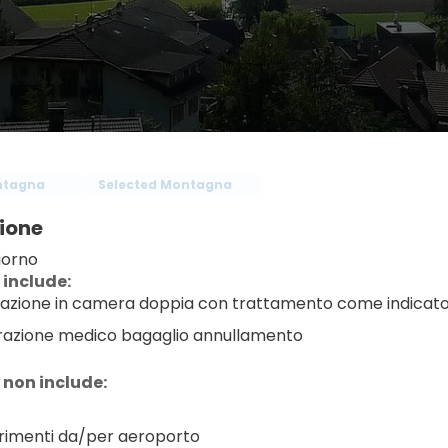
tagna
Selected Montagna
ione
iorno
 include:
azione in camera doppia con trattamento come indicat
razione medico bagaglio annullamento
 non include:
rimenti da/per aeroporto