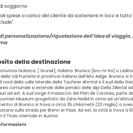
di soggiorno
ali spese a carico del cliente da sostenere in loco e tutto
clude".
di personalizzazione/riquotazione dell'idea di viaggio, r
rma
sito della destinazione
onuncia tedesca: [ˈbrʊnɛk]; Italiano: Brunico [bru-ni-ko] o Ladin
della Val Pusteria in provincia italiana dell'Alto Adige. Brunico si 
 il nord della valle laterale della Tauferer Ahrntal e il sud della 
'area comunale si estende dalle pendici delle Alpi Della Zillerta
Tauri ad est. A sud sorge il massiccio del Plan de Corones, parte d
untain Museum progettato da Zaha Hadid in cima ad un'altitudi
Il centro di Brunico si trova a circa 35 chilometri (22 miglia) a o
olzano sulla strada per Brenn er Pase. Ad est, la città si trova a
il Tirolo orientale in Austria.
informazioni