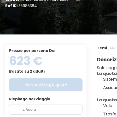
Ref ID:
35986384
Temi
Mon
Prezzo per persona Da
623 €
Descriz
Solo sogg
Basato su 2 adulti
﻿La quota
Sistem
Personalizza/Riquota
Assicu
Riepilogo del viaggio
La quota
Volo
2 Adulti
Trasfe