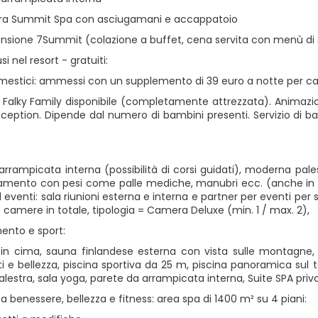
ra Summit Spa con asciugamani e accappatoio
nsione 7Summit (colazione a buffet, cena servita con menù di 3
usi nel resort - gratuiti:
mestici: ammessi con un supplemento di 39 euro a notte per ca
i Falky Family disponibile (completamente attrezzata). Animazion
reception. Dipende dal numero di bambini presenti. Servizio di 
arrampicata interna (possibilità di corsi guidati), moderna pal
namento con pesi come palle mediche, manubri ecc. (anche in c
eventi: sala riunioni esterna e interna e partner per eventi per 
: 8 camere in totale, tipologia = Camera Deluxe (min. 1 / max. 2),
mento e sport:
cima, sauna finlandese esterna con vista sulle montagne, bi
i e bellezza, piscina sportiva da 25 m, piscina panoramica sul
palestra, sala yoga, parete da arrampicata interna, Suite SPA pri
ea benessere, bellezza e fitness: area spa di 1400 m² su 4 piani: