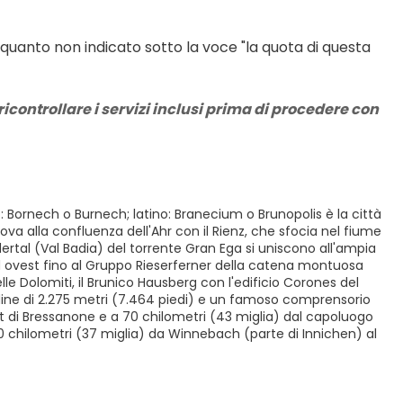
 quanto non indicato sotto la voce "la quota di questa 
icontrollare i servizi inclusi prima di procedere con 
o: Bornech o Burnech; latino: Branecium o Brunopolis è la città
trova alla confluenza dell'Ahr con il Rienz, che sfocia nel fiume
Gadertal (Val Badia) del torrente Gran Ega si uniscono all'ampia
l ad ovest fino al Gruppo Rieserferner della catena montuosa
elle Dolomiti, il Brunico Hausberg con l'edificio Corones del
ne di 2.275 metri (7.464 piedi) e un famoso comprensorio
vest di Bressanone e a 70 chilometri (43 miglia) dal capoluogo
 60 chilometri (37 miglia) da Winnebach (parte di Innichen) al