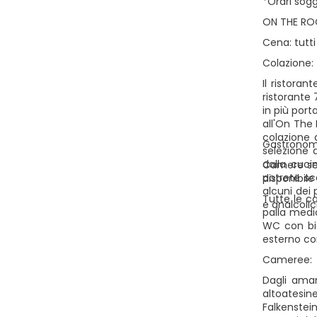
*Orari sog
ON THE ROCKS
Cena: tutti 
Colazione: t
Il ristoran
ristorante
in più port
all'On The 
colazione a
Gastronom
selezione 
dalla cuci
Camere sen
potrete sce
disponibile
alcuni dei 
Tutte le c
e analcolic
palla medic
WC con bid
esterno co
Cameree:
Dagli aman
altoatesin
Falkenstei