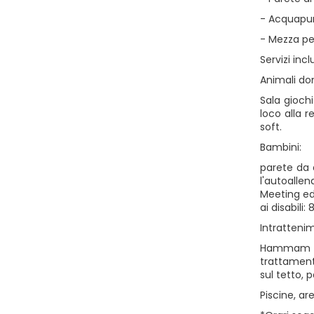
- Acquapu
- Mezza pe
Servizi incl
Animali do
Sala gioch
loco alla 
soft.
Bambini:
parete da 
l'autoalle
Meeting ed 
ai disabili
Intratteni
Hammam in 
trattament
sul tetto, 
Piscine, ar