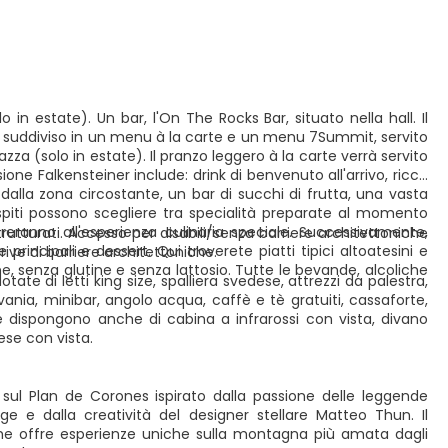
in estate). Un bar, l'On The Rocks Bar, situato nella hall. Il
à suddiviso in un menu à la carte e un menu 7Summit, servito
azza (solo in estate). Il pranzo leggero à la carte verrà servito
one Falkensteiner include: drink di benvenuto all'arrivo, ricca
i dalla zona circostante, un bar di succhi di frutta, una vasta
 ospiti possono scegliere tra specialità preparate al momento
areranno all'esperienza culinaria speciale. Successivamente,
utturati. Accesso per disabili/senza barriere architettoniche
e principali e dessert. Qui troverete piatti tipici altoatesini e
prive di barriere architettoniche.
ne, senza glutine e senza lattosio. Tutte le bevande, alcoliche
 di letti king size, spalliera svedese, attrezzi da palestra,
vania, minibar, angolo acqua, caffè e tè gratuiti, cassaforte,
 dispongono anche di cabina a infrarossi con vista, divano
ese con vista.
sul Plan de Corones ispirato dalla passione delle leggende
ige e dalla creatività del designer stellare Matteo Thun. Il
 che offre esperienze uniche sulla montagna più amata dagli