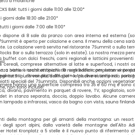
getti a modifiche
 BAR: tutti i giorni dalle 11:00 alle 12:00*
i giorni dalle 18:30 alle 21:00*
utti i giorni dalle 7:00 alle 11:00*
te dispone di 8 sale da pranzo con area interna ed esterna (solo 
 7Summit è aperto per colazione e cena. Il menu della cena sar
ate. La colazione verrà servita nel ristorante 7Summit o sulla terr
Rocks Bar o sulla terrazza (solo in estate). La nostra mezza pensi
 buffet con dolci freschi, carni regionali e latticini provenient
ia:
di cereali, comprese alternative al latte e superfood, i nostri
na a vista. I nostri antipasti da condividere per cena vi prep
za barriere architettoniche: 8 negli edifici completamente ristr
gliere tra i diversi piatti del giorno tra diversi antipasti, portat
 per tutti i punti vendita dell'hotel - le piscine esterne non sono 
piatti speciali del 7Summits. Disponibili anche opzioni vegetaria
amere hanno una superficie compresa tra 35 e 60 mq e sono dotate
he, non sono incluse.
a, divano, pavimento in parquet di rovere, TV, spogliatoio, scri
et in stanza separata, doccia, doppio lavabo. Alcune camere
n lampada a infrarossi, vasca da bagno con vista, sauna finland
ti della montagna per gli amanti della montagna: un resort 
e degli sport alpini, dalla varietà delle montagne dell'Alto Ad
ner Hotel Kronplatz a 5 stelle è il nuovo punto di riferimento