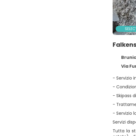
SELEC
Falkens
Brunic
Via Fu
- Servizio 
- Condizion
- Skipass di
- Trattame
- Servizio 
Servizi dis
Tutta la s