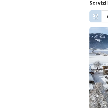
Servizi 
23
nov