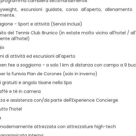
Il programma cambierà settimanalmente.
yweight, escursioni guidate, corsa all'aperto, allenament
lmente.
agione - Sport e attività (Servizi inclusi)
ito del Tennis Club Brunico (in estate molto vicino all'hotel / al
nte all'hotel)
io
 di attività ed escursioni all'aperto
reen fee a soggiorno - a solo 1 km di distanza con campo a 9 buc
er la funivia Plan de Corones (solo in inverno)
i gratuiti e angolo tisane nella Spa
affè e tè in camera
za e assistenza con/da parte dell'Experience Concierge
utto l'hotel
a
 modernamente attrezzata con attrezzature high-tech
i arrampicata interna