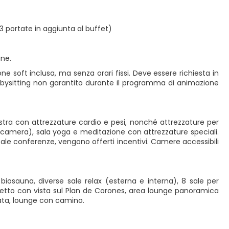
 portate in aggiunta al buffet)
ne.
e soft inclusa, ma senza orari fissi. Deve essere richiesta in
babysitting non garantito durante il programma di animazione
estra con attrezzature cardio e pesi, nonché attrezzature per
amera), sala yoga e meditazione con attrezzature speciali.
sale conferenze, vengono offerti incentivi. Camere accessibili
osauna, diverse sale relax (esterna e interna), 8 sale per
 tetto con vista sul Plan de Corones, area lounge panoramica
vata, lounge con camino.