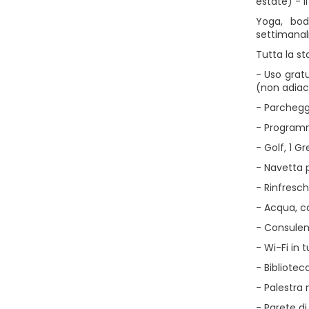
estate) - 
Yoga, bod
settimana
Tutta la st
- Uso gratu
(non adiace
- Parchegg
- Programmi
- Golf, 1 G
- Navetta p
- Rinfresch
- Acqua, c
- Consulen
- Wi-Fi in t
- Bibliotec
- Palestra
- Parete d