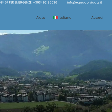
845/ PER EMERGENZE: +393492186036
info@equadorviaggi.it
Aiuto
Italiano
Accedi