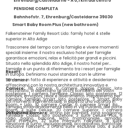
Ehrenburg/Casteldarne - A 0,1 km dal centro
PENSIONE COMPLETA
Bahnhofstr. 7, Ehrenburg/Casteldarne 39030
Smart Baby Room Plus (new bathroom)
Falkensteiner Family Resort Lido: family hotel 4 stelle
superior in Alto Adige
Trascorrere del tempo con la famiglia e vivere momenti
speciali insieme: il nostro esclusivo hotel per famiglie
garantisce emozioni, relax e felicità per grandi e piccini.
Situato nella splendida Alto Adige, il nostro hotel per
famiglie è un punto di riferimento tra i resort per famiglie
Resort:
in Europa. Definiamo nuovi standard con le ultime
tendenze in fatto di esperienze e attività e desideriamo
118 camere
affascinarvi con la nostra architettura innovativa e
Camere:
118 camere: 6 camere doppie Classic lato
mozzafiato. Vi aspettano gli occhi scintillanti dei vostri
posteriore, 1 camera familiare Classic lato posteriore, 12
bambini, emozioni, relax e divertimento. Prepareremo per
camere familiari Smart lato posteriore, 3 Smart Baby
voi momenti indimenticabili: vi aspetta una vacanza in
Room + Lido, 10 camere Castle, 6 camere Smart Baby
famiglia straordinariamente bella in Val Pusteria, alle porte
Room, 3 suite Deluxe, 20 camere Superior, 1 camera
delle Dolomiti.
Dotazione camere:
lettino per bambini, zona soggiorno,
familiare Classic lato posteriore, 3 suite Deluxe Plus, 6
radio, bagno, balcone, letto matrimoniale, armadio,
suite Premium, 32 suite Premium Falkynest, 8 suite
rilevatore di fumo, asciugacapelli, accappatoio, pantofole,
esclusive Falkytent, 3 Grand suite esclusive Lido, 4 suite