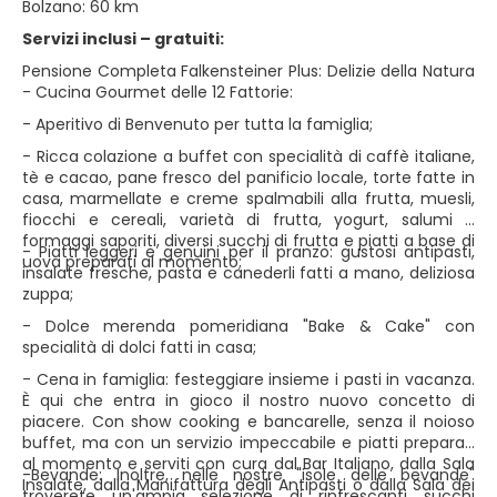
Bolzano: 60 km
Servizi inclusi – gratuiti:
Pensione Completa Falkensteiner Plus: Delizie della Natura
- Cucina Gourmet delle 12 Fattorie:
- Aperitivo di Benvenuto per tutta la famiglia;
- Ricca colazione a buffet con specialità di caffè italiane,
tè e cacao, pane fresco del panificio locale, torte fatte in
casa, marmellate e creme spalmabili alla frutta, muesli,
fiocchi e cereali, varietà di frutta, yogurt, salumi e
formaggi saporiti, diversi succhi di frutta e piatti a base di
- Piatti leggeri e genuini per il pranzo: gustosi antipasti,
uova preparati al momento;
insalate fresche, pasta e canederli fatti a mano, deliziosa
zuppa;
- Dolce merenda pomeridiana "Bake & Cake" con
specialità di dolci fatti in casa;
- Cena in famiglia: festeggiare insieme i pasti in vacanza.
È qui che entra in gioco il nostro nuovo concetto di
piacere. Con show cooking e bancarelle, senza il noioso
buffet, ma con un servizio impeccabile e piatti preparati
al momento e serviti con cura dal Bar Italiano, dalla Sala
-Bevande: Inoltre, nelle nostre "isole delle bevande"
Insalate, dalla Manifattura degli Antipasti o dalla Sala dei
troverete un'ampia selezione di rinfrescanti succhi