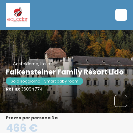
Casteldarne, Italia
Falkensteiner Family Resort Lido
Solo soggiorno - Smart baby room
Ref ID:
36094774
Prezzo per persona Da
466 €