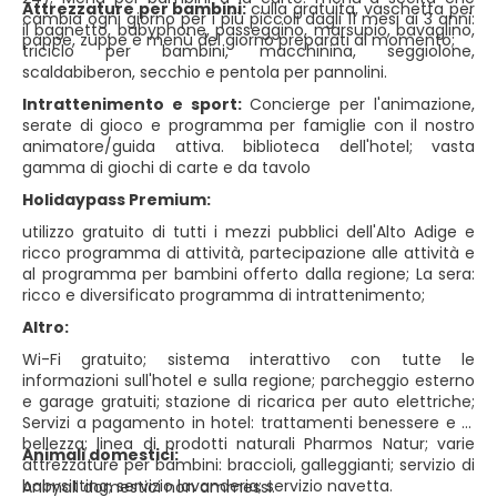
Attrezzature per bambini:
culla gratuita, vaschetta per
cambia ogni giorno per i più piccoli dagli 11 mesi ai 3 anni:
il bagnetto, babyphone, passeggino, marsupio, bavaglino,
pappe, zuppe e menù del giorno preparati al momento;
triciclo per bambini, macchinina, seggiolone,
scaldabiberon, secchio e pentola per pannolini.
Intrattenimento e sport:
Concierge per l'animazione,
serate di gioco e programma per famiglie con il nostro
animatore/guida attiva. biblioteca dell'hotel; vasta
gamma di giochi di carte e da tavolo
Holidaypass Premium:
utilizzo gratuito di tutti i mezzi pubblici dell'Alto Adige e
ricco programma di attività, partecipazione alle attività e
al programma per bambini offerto dalla regione; La sera:
ricco e diversificato programma di intrattenimento;
Altro:
Wi-Fi gratuito; sistema interattivo con tutte le
informazioni sull'hotel e sulla regione; parcheggio esterno
e garage gratuiti; stazione di ricarica per auto elettriche;
Servizi a pagamento in hotel: trattamenti benessere e di
bellezza; linea di prodotti naturali Pharmos Natur; varie
Animali domestici:
attrezzature per bambini: braccioli, galleggianti; servizio di
babysitting; servizio lavanderia; servizio navetta.
Animali domestici non ammessi.